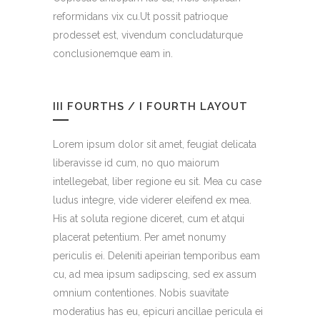
reformidans vix cu.Ut possit patrioque
prodesset est, vivendum concludaturque
conclusionemque eam in.
III FOURTHS / I FOURTH LAYOUT
Lorem ipsum dolor sit amet, feugiat delicata
liberavisse id cum, no quo maiorum
intellegebat, liber regione eu sit. Mea cu case
ludus integre, vide viderer eleifend ex mea.
His at soluta regione diceret, cum et atqui
placerat petentium. Per amet nonumy
periculis ei. Deleniti apeirian temporibus eam
cu, ad mea ipsum sadipscing, sed ex assum
omnium contentiones. Nobis suavitate
moderatius has eu, epicuri ancillae pericula ei