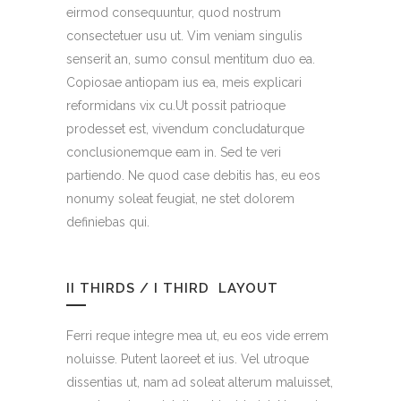
eirmod consequuntur, quod nostrum
consectetuer usu ut. Vim veniam singulis
senserit an, sumo consul mentitum duo ea.
Copiosae antiopam ius ea, meis explicari
reformidans vix cu.Ut possit patrioque
prodesset est, vivendum concludaturque
conclusionemque eam in. Sed te veri
partiendo. Ne quod case debitis has, eu eos
nonumy soleat feugiat, ne stet dolorem
definiebas qui.
II THIRDS / I THIRD LAYOUT
Ferri reque integre mea ut, eu eos vide errem
noluisse. Putent laoreet et ius. Vel utroque
dissentias ut, nam ad soleat alterum maluisset,