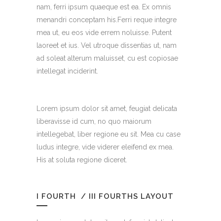
nam, ferri ipsum quaeque est ea. Ex omnis
menandri conceptam his.Ferri reque integre
mea ut, eu eos vide errem noluisse. Putent
laoreet et ius. Vel utroque dissentias ut, nam
ad soleat alterum maluisset, cu est copiosae
intellegat inciderint.
Lorem ipsum dolor sit amet, feugiat delicata
liberavisse id cum, no quo maiorum
intellegebat, liber regione eu sit. Mea cu case
ludus integre, vide viderer eleifend ex mea.
His at soluta regione diceret.
I FOURTH / III FOURTHS LAYOUT