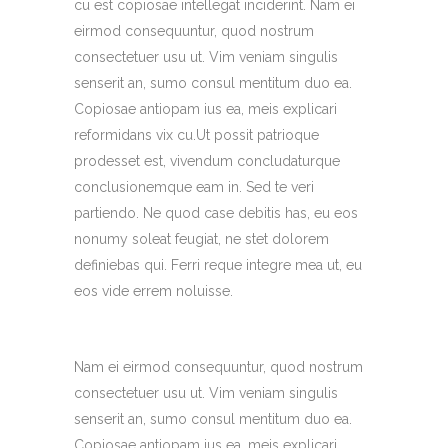
cu est copiosae intellegat inciderint. Nam ei
eirmod consequuntur, quod nostrum
consectetuer usu ut. Vim veniam singulis
senserit an, sumo consul mentitum duo ea.
Copiosae antiopam ius ea, meis explicari
reformidans vix cu.Ut possit patrioque
prodesset est, vivendum concludaturque
conclusionemque eam in. Sed te veri
partiendo. Ne quod case debitis has, eu eos
nonumy soleat feugiat, ne stet dolorem
definiebas qui. Ferri reque integre mea ut, eu
eos vide errem noluisse.
Nam ei eirmod consequuntur, quod nostrum
consectetuer usu ut. Vim veniam singulis
senserit an, sumo consul mentitum duo ea.
Copiosae antiopam ius ea, meis explicari