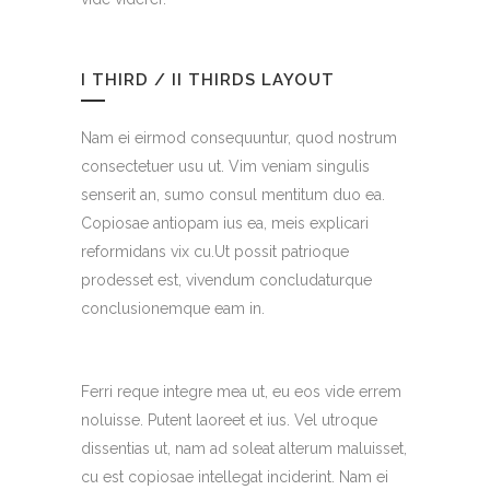
I THIRD / II THIRDS LAYOUT
Nam ei eirmod consequuntur, quod nostrum
consectetuer usu ut. Vim veniam singulis
senserit an, sumo consul mentitum duo ea.
Copiosae antiopam ius ea, meis explicari
reformidans vix cu.Ut possit patrioque
prodesset est, vivendum concludaturque
conclusionemque eam in.
Ferri reque integre mea ut, eu eos vide errem
noluisse. Putent laoreet et ius. Vel utroque
dissentias ut, nam ad soleat alterum maluisset,
cu est copiosae intellegat inciderint. Nam ei