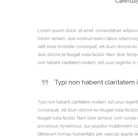
Carefull
Lorem ipsum dolor sit amet, consectetuer adipisci
minim veniam, quis nostrud exerci tation ullamcorp
velit esse molestie consequat, vel illum dolore eu 
duis dolore te feugait nulla facilisi. Nam liber 
non habent claritatem insitam; est usus legentis in i
Typi non habent claritatem i
Typi non habent claritatem insitam; est usus legenti
consequat, vel illum dolore eu feugiat nulla facili
feugait nulla facilisi. Nam liber tempor cum solut
processus dynamicus, qui sequitur mutationem co
litterarum formas humanitatis per seacula quarta d