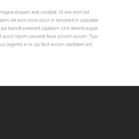
magna aliquam erat volutpat. Ut wisi enim ad
em vel eum iriure dolor in hendrerit in vulputate
m qui blandit praesent luptatum zzril delenit augue
g id quod mazim placerat facer possim assum. Typi
us legentis in iis qui facit eorum claritatem est