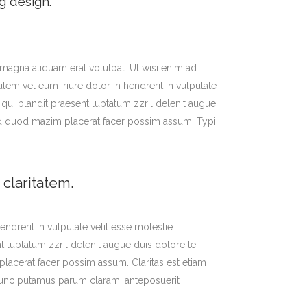
g design.
magna aliquam erat volutpat. Ut wisi enim ad
em vel eum iriure dolor in hendrerit in vulputate
m qui blandit praesent luptatum zzril delenit augue
g id quod mazim placerat facer possim assum. Typi
 claritatem.
endrerit in vulputate velit esse molestie
nt luptatum zzril delenit augue duis dolore te
placerat facer possim assum. Claritas est etiam
nunc putamus parum claram, anteposuerit