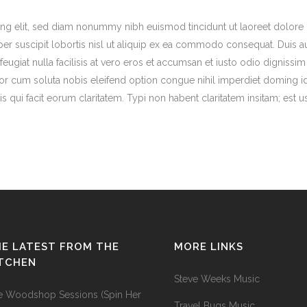
ng elit, sed diam nonummy nibh euismod tincidunt ut laoreet dolore 
er suscipit lobortis nisl ut aliquip ex ea commodo consequat. Duis aut
feugiat nulla facilisis at vero eros et accumsan et iusto odio dignissi
tempor cum soluta nobis eleifend option congue nihil imperdiet domin
is qui facit eorum claritatem. Typi non habent claritatem insitam; est us
E LATEST FROM THE
MORE LINKS
ITCHEN
Steve Weeks Music
e Woodshop Sessions (Spin Her
Travel Bugs Music