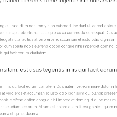
y crafted elements come together into one amazin
ng elit, sed diam nonummy nibh euismod tincidunt ut laoreet dolore 
er suscipit lobortis nisl ut aliquip ex ea commodo consequat. Duis aut
feugiat nulla facilisis at vero eros et accumsan et iusto odio dignissi
tempor cum soluta nobis eleifend option congue nihil imperdiet domin
is qui facit eorum claritatem.
nsitam; est usus legentis in iis qui facit eorum
s in iis qui facit eorum claritatem. Duis autem vel eum iriure dolor in h
sis at vero eros et accumsan et iusto odio dignissim qui blandit praese
a nobis eleifend option congue nihil imperdiet doming id quod mazim 
nsuetudium lectorum. Mirum est notare quam littera gothica, quam 
ecima et quinta decima.