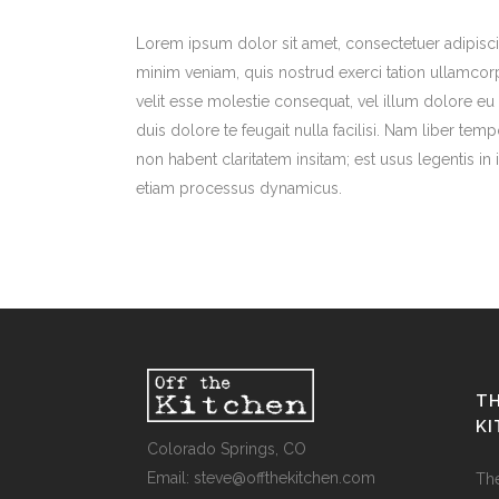
Lorem ipsum dolor sit amet, consectetuer adipisci
minim veniam, quis nostrud exerci tation ullamcorp
velit esse molestie consequat, vel illum dolore eu 
duis dolore te feugait nulla facilisi. Nam liber 
non habent claritatem insitam; est usus legentis in i
etiam processus dynamicus.
TH
K
Colorado Springs, CO
Email: steve@offthekitchen.com
Th